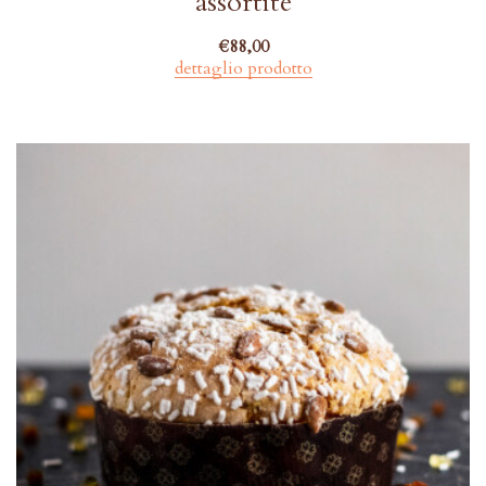
assortite
€
88,00
dettaglio prodotto